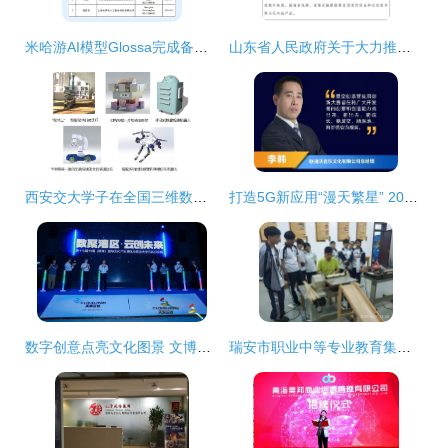
米哈游AI模型Glossa完成备案 开启数字文化创意内容服务新征程
山东省人民政府关于大力推进“现代优势产业集群+人工智能” 的指导意见
西安交大学子在全国三维数字化创新设计大赛中斩获三项一等奖，引领数字文化创意应用新浪潮
打造5G新应用“漫天繁星” 2022星空创造营应用创新大赛启动，赋能数字文化创意内容应用服务
数字创意点亮文化图景 文博会天安云谷分会场的产品故事
瑞安市职业中等专业教育集团学校 厚植温州情怀 凸显区域特质 数字文化创意内容应用服务