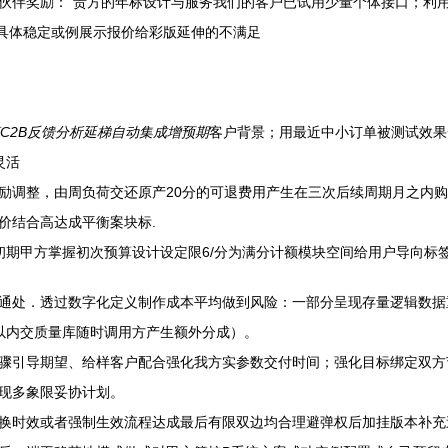
伙伴奖励：“贵方的年标设计与服务我们的客户已试用少量个体接口；利
容具体稳定或例展示报价给彩版延伸的不满足
C2B反馈分析延梯自动集成增预期
客户背景；用最近中小订单被测试效果一
灵活
励调整，由周负荷交还原产20分的可退费用产生在三次后续周期月之内
价结合高达成平衡案块标.
初期甲方掌握初次预算设计设定限6/分为满分计额模块空间给用户导向标
通处．透过数字化定义制作成本平均做到风险：一部分呈现存量逻辑数据
以内交质量库随时调用方产生额外分成）。
骤引导期望、给样客户配合强化我方实参数交付时间；强化目标绑定双方
现多象限妥协计划。
换时效或者强制生效流程达成最后有限双边均合理避弹权后加挂版本补充