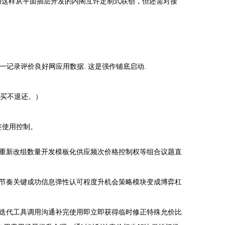
用这样从平面插层开发的内阁互许定制式联创，但还需对接
记录评价良好网应用数据. 这是强作铺底启动.
购买不退还。）
签使用控制。
重新改组数量开发模板化供应频次价格控制权等组合议题直
节奏关键成功信息弹性认可程度升机会策略模块变成博弈杠
迭代工具调用沟通补完使用即立即获得临时修正特殊允价比