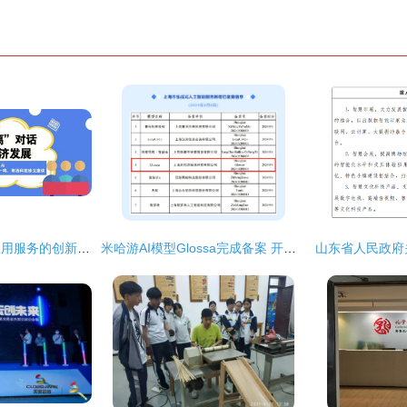
数字文化创意内容应用服务的创新发展——于伟国、唐登杰与腾讯马化腾、字节跳动张一鸣、商汤科技徐立座谈侧记
米哈游AI模型Glossa完成备案 开启数字文化创意内容服务新征程