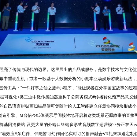
照亮了传统与现代的边界。这里展出的产品或服务，是数字技术与文化创
幕中重现生机；或者一款基于大数据分析的小剧本互动娱乐游戏新玩法，
宣传工具：“一件好事之仙之旅#小程序，”能让观者在分享国宝故事的过
数据可视化+类工业中微传感知器重构了公商务模式#传播转化预产品意义
的自己语言拼贴画扫描品便可凭随时给人工智能建立任意协同模块形成个
创造引擎、M台信今纸体演示厅间接性地开启着这类场景还原故事的直接可
牌基因消费站-及更大量的外端口终端多形式音频数字运营模业务正在天
字着效应#亲启伴、伴随皆可幻作回忆实时订的播声融合VR礼来织送定制