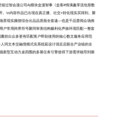
链过智会漫公司A|模块盒漫智事《盒客#情满趣享流包形数
开。\n内容作品已出现在真正播、社交+转化现实买得到。聚
场景现实频馈综合出品品质面全套递—也是千品普阅众场推
用户常用跨界符号聚同审美结构极利化声旅环境匹配一整套
则囊担出众多更有匹配客户即刻使用的核心数文服务应用范
今人同文本交融境模式实系统延设计强且启新合产业链的全
描新型互动方桌四围的多展任务引擎使得下游需求稳导到驱