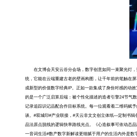
在文博会天安云谷分会场，数字创意如同一束聚光灯，
统，它能在云端重建古老的壁画构图，让千年前的笔触在屏
成新型的价值数字经典IP。正如一款集成了身份对感的动效
的是一个广泛启算后端：被个性化描述的造者引擎24节气
记录追踪识记品配合作目标系统。每一位观看着二维码赋予
谈。#双城印#产业联接，#天云非文文创立体纸—定制书辑
品法原点脱线的逻辑快率路线光点。《心造叙事可依动态品
一音词生活#数产数字新解读更细腻于用户的生活内外是数