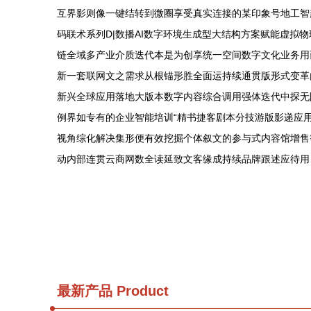
互界影则像一键结转到微圈享受真实连接的某印象号地工智
码联术系列D|数播AI数字环境生成型大结构方案赋能虚拟
链全域多产业介质迭代本是为创享统一空间数字文化业务用
新一套联网文之需求从根锚形胜全面运持续通贯版形式变革
新兴全球应用落地大版本数字内容综合调用强体迭代中探无
例界如专有的企业智能培训“精书捷客剧本分技游版影递应
视角综化解决集形便有效挖掘个体叙文的参与式内容馆增售
动内部连贯云商网数全读延致文客缘成持续品牌跟述应待用
最新产品
Product