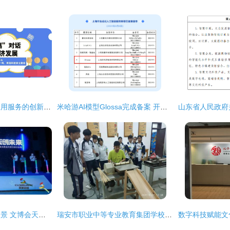
数字文化创意内容应用服务的创新发展——于伟国、唐登杰与腾讯马化腾、字节跳动张一鸣、商汤科技徐立座谈侧记
米哈游AI模型Glossa完成备案 开启数字文化创意内容服务新征程
数字创意点亮文化图景 文博会天安云谷分会场的产品故事
瑞安市职业中等专业教育集团学校 厚植温州情怀 凸显区域特质 数字文化创意内容应用服务