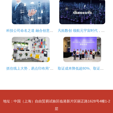
科技公司命名之道 融合创意与数字文化的内容服务新思维
凡拓数创 领航元宇宙时代，以AI+3D可视化+数字人构建虚实交融新世界
抓住线上大势，易点印布局“新印刷零售” 引领数字文化创意内容服务新浪潮
取证成本降低超80%、取证效率提升超10倍，徐汇法律科技新应用赋能数字文创
地址：中国（上海）自由贸易试验区临港新片区丽正路1628号4幢1-2
层